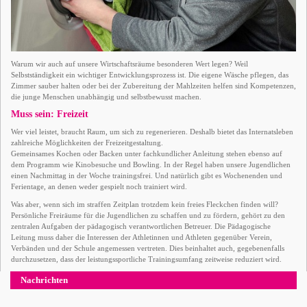
Warum wir auch auf unsere Wirtschaftsräume besonderen Wert legen? Weil
Selbstständigkeit ein wichtiger Entwicklungsprozess ist. Die eigene Wäsche pflegen, das
Zimmer sauber halten oder bei der Zubereitung der Mahlzeiten helfen sind Kompetenzen,
die junge Menschen unabhängig und selbstbewusst machen.
Muss sein: Freizeit
Wer viel leistet, braucht Raum, um sich zu regenerieren. Deshalb bietet das Internatsleben
zahlreiche Möglichkeiten der Freizeitgestaltung.
Gemeinsames Kochen oder Backen unter fachkundlicher Anleitung stehen ebenso auf
dem Programm wie Kinobesuche und Bowling. In der Regel haben unsere Jugendlichen
einen Nachmittag in der Woche trainingsfrei. Und natürlich gibt es Wochenenden und
Ferientage, an denen weder gespielt noch trainiert wird.
Was aber, wenn sich im straffen Zeitplan trotzdem kein freies Fleckchen finden will?
Persönliche Freiräume für die Jugendlichen zu schaffen und zu fördern, gehört zu den
zentralen Aufgaben der pädagogisch verantwortlichen Betreuer. Die Pädagogische
Leitung muss daher die Interessen der Athletinnen und Athleten gegenüber Verein,
Verbänden und der Schule angemessen vertreten. Dies beinhaltet auch, gegebenenfalls
durchzusetzen, dass der leistungssportliche Trainingsumfang zeitweise reduziert wird.
Nachrichten