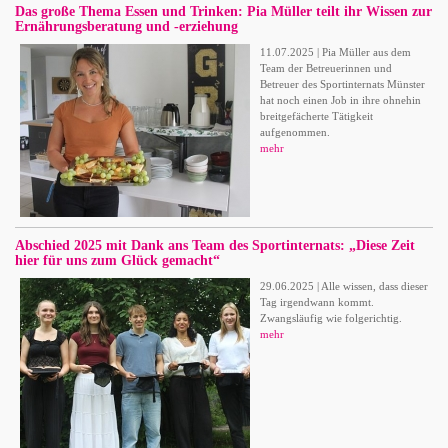
Das große Thema Essen und Trinken: Pia Müller teilt ihr Wissen zur
Ernährungsberatung und -erziehung
11.07.2025 | Pia Müller aus dem
Team der Betreuerinnen und
Betreuer des Sportinternats Münster
hat noch einen Job in ihre ohnehin
breitgefächerte Tätigkeit
aufgenommen.
mehr
Abschied 2025 mit Dank ans Team des Sportinternats: „Diese Zeit
hier für uns zum Glück gemacht“
29.06.2025 | Alle wissen, dass dieser
Tag irgendwann kommt.
Zwangsläufig wie folgerichtig.
mehr