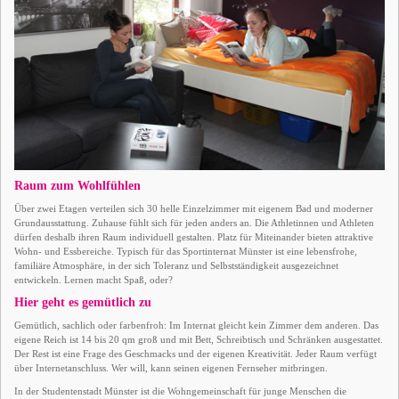
Raum zum Wohlfühlen
Über zwei Etagen verteilen sich 30 helle Einzelzimmer mit eigenem Bad und moderner
Grundausstattung. Zuhause fühlt sich für jeden anders an. Die Athletinnen und Athleten
dürfen deshalb ihren Raum individuell gestalten. Platz für Miteinander bieten attraktive
Wohn- und Essbereiche. Typisch für das Sportinternat Münster ist eine lebensfrohe,
familiäre Atmosphäre, in der sich Toleranz und Selbstständigkeit ausgezeichnet
entwickeln. Lernen macht Spaß, oder?
Hier geht es gemütlich zu
Gemütlich, sachlich oder farbenfroh: Im Internat gleicht kein Zimmer dem anderen. Das
eigene Reich ist 14 bis 20 qm groß und mit Bett, Schreibtisch und Schränken ausgestattet.
Der Rest ist eine Frage des Geschmacks und der eigenen Kreativität. Jeder Raum verfügt
über Internetanschluss. Wer will, kann seinen eigenen Fernseher mitbringen.
In der Studentenstadt Münster ist die Wohngemeinschaft für junge Menschen die