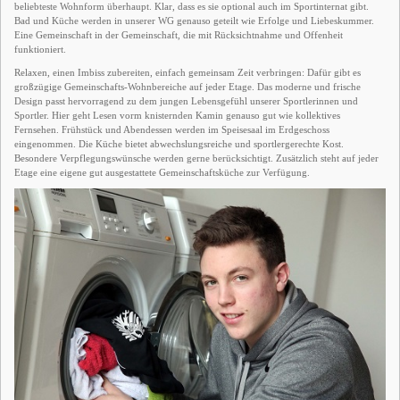
beliebteste Wohnform überhaupt. Klar, dass es sie optional auch im Sportinternat gibt.
Bad und Küche werden in unserer WG genauso geteilt wie Erfolge und Liebeskummer.
Eine Gemeinschaft in der Gemeinschaft, die mit Rücksichtnahme und Offenheit
funktioniert.
Relaxen, einen Imbiss zubereiten, einfach gemeinsam Zeit verbringen: Dafür gibt es
großzügige Gemeinschafts-Wohnbereiche auf jeder Etage. Das moderne und frische
Design passt hervorragend zu dem jungen Lebensgefühl unserer Sportlerinnen und
Sportler. Hier geht Lesen vorm knisternden Kamin genauso gut wie kollektives
Fernsehen. Frühstück und Abendessen werden im Speisesaal im Erdgeschoss
eingenommen. Die Küche bietet abwechslungsreiche und sportlergerechte Kost.
Besondere Verpflegungswünsche werden gerne berücksichtigt. Zusätzlich steht auf jeder
Etage eine eigene gut ausgestattete Gemeinschaftsküche zur Verfügung.