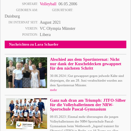
Volleyball
06.05.2006
SPORTART
GEBOREN AM
GEBURTSORT
Duisburg
August 2021
IM INTERNAT SEIT
VC Olympia Münster
VEREIN
Libera
POSITION
Nachrichten zu Lara Schaefer
Abschied aus dem Sportinternat: Nicht
nur dank der Kuscheldecken gewappnet
für den nächsten Schritt
30.06.2024 | Gut gewappnet gegen jedwede Kälte sind
diejenigen, die am 28. Juni verabschiedet wurden aus
dem Sportinternat Münster.
mehr
Ganz nah dran am Triumph: JTFO-Silber
für die Volleyballerinnen der NRW-
Sportschule Pascal-Gymnasium
09.05.2023 | Einmal mehr überzeugten die jungen
Volleyballerinnen der NRW-Sportschule Pascal-
Gymnasium beim Wettbewerb „Jugend trainiert für
Olympia“ (JTFO) in Berlin, wo 16 Teams aus allen