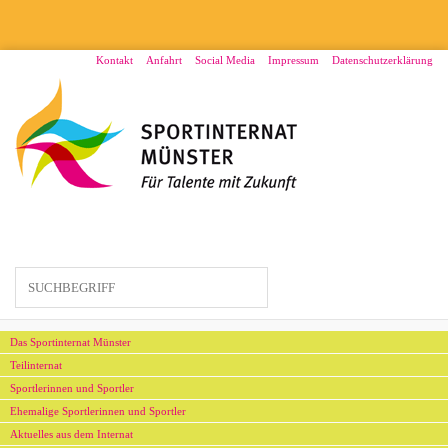
Direkt
zum
Inhalt
Menü2
Kontakt
Anfahrt
Social Media
Impressum
Datenschutzerklärung
Hauptmenü
Das Sportinternat Münster
Teilinternat
Sportlerinnen und Sportler
Ehemalige Sportlerinnen und Sportler
Aktuelles aus dem Internat