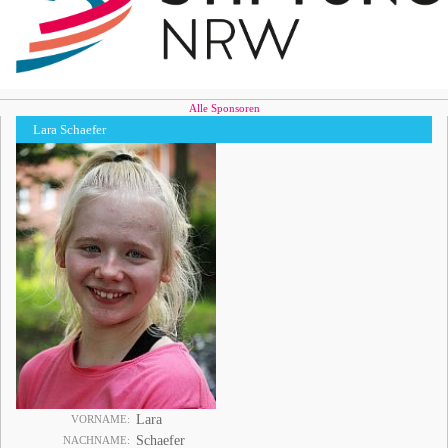
Alle Sponsoren
Lara Schaefer
Lara
VORNAME
Schaefer
NACHNAME