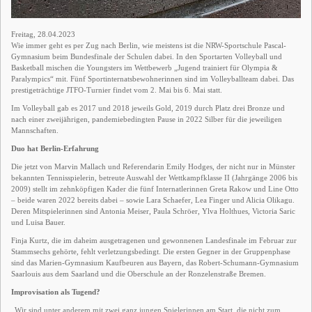
Freitag, 28.04.2023
Wie immer geht es per Zug nach Berlin, wie meistens ist die NRW-Sportschule Pascal-
Gymnasium beim Bundesfinale der Schulen dabei. In den Sportarten Volleyball und
Basketball mischen die Youngsters im Wettbewerb „Jugend trainiert für Olympia &
Paralympics“ mit. Fünf Sportinternatsbewohnerinnen sind im Volleyballteam dabei. Das
prestigeträchtige JTFO-Turnier findet vom 2. Mai bis 6. Mai statt.
Im Volleyball gab es 2017 und 2018 jeweils Gold, 2019 durch Platz drei Bronze und
nach einer zweijährigen, pandemiebedingten Pause in 2022 Silber für die jeweiligen
Mannschaften.
Duo hat Berlin-Erfahrung
Die jetzt von Marvin Mallach und Referendarin Emily Hodges, der nicht nur in Münster
bekannten Tennisspielerin, betreute Auswahl der Wettkampfklasse II (Jahrgänge 2006 bis
2009) stellt im zehnköpfigen Kader die fünf Internatlerinnen Greta Rakow und Line Otto
– beide waren 2022 bereits dabei – sowie Lara Schaefer, Lea Finger und Alicia Olikagu.
Deren Mitspielerinnen sind Antonia Meiser, Paula Schröer, Ylva Holthues, Victoria Saric
und Luisa Bauer.
Finja Kurtz, die im daheim ausgetragenen und gewonnenen Landesfinale im Februar zur
Stammsechs gehörte, fehlt verletzungsbedingt. Die ersten Gegner in der Gruppenphase
sind das Marien-Gymnasium Kaufbeuren aus Bayern, das Robert-Schumann-Gymnasium
Saarlouis aus dem Saarland und die Oberschule an der Ronzelenstraße Bremen.
Improvisation als Tugend?
„Wir sind unter anderem mit zwei ganz jungen Spielerinnen am Start, die nicht zum