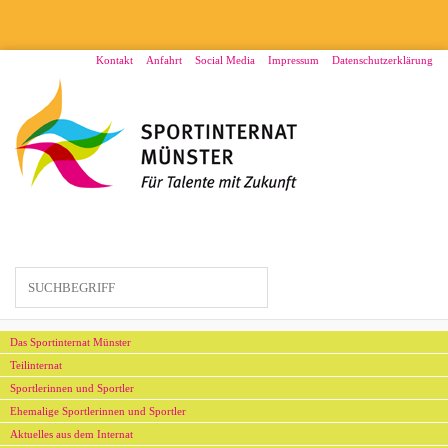
Direkt
zum
Inhalt
Menü2
Kontakt
Anfahrt
Social Media
Impressum
Datenschutzerklärung
Hauptmenü
Das Sportinternat Münster
Teilinternat
Sportlerinnen und Sportler
Ehemalige Sportlerinnen und Sportler
Aktuelles aus dem Internat