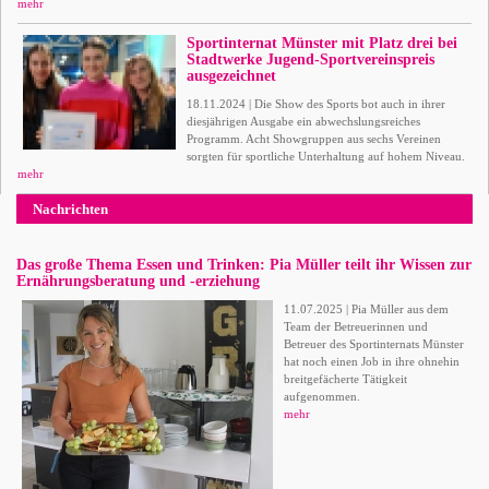
mehr
Sportinternat Münster mit Platz drei bei
Stadtwerke Jugend-Sportvereinspreis
ausgezeichnet
18.11.2024 | Die Show des Sports bot auch in ihrer
diesjährigen Ausgabe ein abwechslungsreiches
Programm. Acht Showgruppen aus sechs Vereinen
sorgten für sportliche Unterhaltung auf hohem Niveau.
mehr
Nachrichten
Das große Thema Essen und Trinken: Pia Müller teilt ihr Wissen zur
Ernährungsberatung und -erziehung
11.07.2025 | Pia Müller aus dem
Team der Betreuerinnen und
Betreuer des Sportinternats Münster
hat noch einen Job in ihre ohnehin
breitgefächerte Tätigkeit
aufgenommen.
mehr