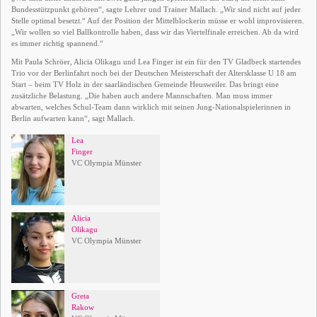
Bundesstützpunkt gehören“, sagte Lehrer und Trainer Mallach. „Wir sind nicht auf jeder
Stelle optimal besetzt.“ Auf der Position der Mittelblockerin müsse er wohl improvisieren.
„Wir wollen so viel Ballkontrolle haben, dass wir das Viertelfinale erreichen. Ab da wird
es immer richtig spannend.“
Mit Paula Schröer, Alicia Olikagu und Lea Finger ist ein für den TV Gladbeck startendes
Trio vor der Berlinfahrt noch bei der Deutschen Meisterschaft der Altersklasse U 18 am
Start – beim TV Holz in der saarländischen Gemeinde Heusweiler. Das bringt eine
zusätzliche Belastung. „Die haben auch andere Mannschaften. Man muss immer
abwarten, welches Schul-Team dann wirklich mit seinen Jung-Nationalspielerinnen in
Berlin aufwarten kann“, sagt Mallach.
Lea
Finger
VC Olympia Münster
Alicia
Olikagu
VC Olympia Münster
Greta
Rakow