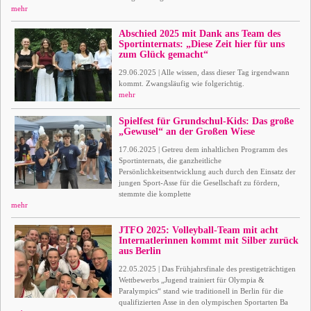
mehr
Abschied 2025 mit Dank ans Team des
Sportinternats: „Diese Zeit hier für uns
zum Glück gemacht“
29.06.2025 | Alle wissen, dass dieser Tag irgendwann
kommt. Zwangsläufig wie folgerichtig.
mehr
Spielfest für Grundschul-Kids: Das große
„Gewusel“ an der Großen Wiese
17.06.2025 | Getreu dem inhaltlichen Programm des
Sportinternats, die ganzheitliche
Persönlichkeitsentwicklung auch durch den Einsatz der
jungen Sport-Asse für die Gesellschaft zu fördern,
stemmte die komplette
mehr
JTFO 2025: Volleyball-Team mit acht
Internatlerinnen kommt mit Silber zurück
aus Berlin
22.05.2025 | Das Frühjahrsfinale des prestigeträchtigen
Wettbewerbs „Jugend trainiert für Olympia &
Paralympics“ stand wie traditionell in Berlin für die
qualifizierten Asse in den olympischen Sportarten Ba