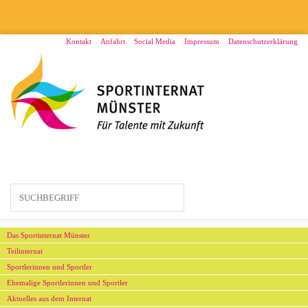
Direkt
zum
Inhalt
Menü2
Kontakt
Anfahrt
Social Media
Impressum
Datenschutzerklärung
Hauptmenü
Das Sportinternat Münster
Teilinternat
Sportlerinnen und Sportler
Ehemalige Sportlerinnen und Sportler
Aktuelles aus dem Internat