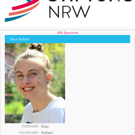
Alle Sponsoren
Sina Siebert
Sina
VORNAME
Siebert
NACHNAME