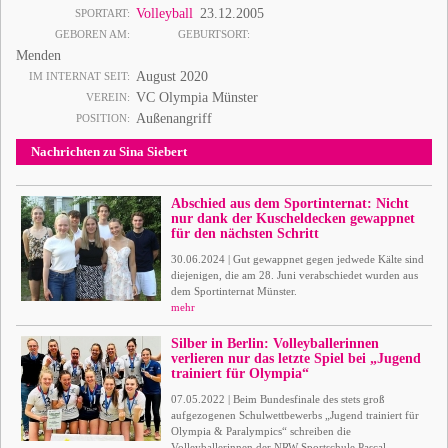
Volleyball
23.12.2005
SPORTART
GEBOREN AM
GEBURTSORT
Menden
August 2020
IM INTERNAT SEIT
VC Olympia Münster
VEREIN
Außenangriff
POSITION
Nachrichten zu Sina Siebert
Abschied aus dem Sportinternat: Nicht
nur dank der Kuscheldecken gewappnet
für den nächsten Schritt
30.06.2024 | Gut gewappnet gegen jedwede Kälte sind
diejenigen, die am 28. Juni verabschiedet wurden aus
dem Sportinternat Münster.
mehr
Silber in Berlin: Volleyballerinnen
verlieren nur das letzte Spiel bei „Jugend
trainiert für Olympia“
07.05.2022 | Beim Bundesfinale des stets groß
aufgezogenen Schulwettbewerbs „Jugend trainiert für
Olympia & Paralympics“ schreiben die
Volleyballerinnen der NRW-Sportschule Pascal-