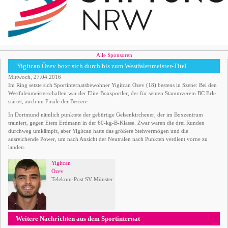
Alle Sponsoren
Yigitcan Özev boxt sich durch bis zum Westfalenmeister-Titel
Mittwoch, 27.04.2016
Im Ring setzte sich Sportinternatsbewohner Yigitcan Özev (18) bestens in Szene: Bei den
Westfalenmeisterschaften war der Elite-Boxsportler, der für seinen Stammverein BC Erle
startet, auch im Finale der Bessere.
In Dortmund nämlich punktete der gebürtige Gelsenkirchener, der im Boxzentrum
trainiert, gegen Etem Erdmann in der 60-kg-B-Klasse. Zwar waren die drei Runden
durchweg umkämpft, aber Yigitcan hatte das größere Stehvermögen und die
ausreichende Power, um nach Ansicht der Neutralen nach Punkten verdient vorne zu
landen.
Yigitcan
Özev
Telekom-Post SV Münster
Weitere Nachrichten aus dem Sportinternat