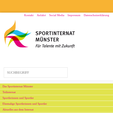
Direkt
zum
Inhalt
Menü2
Kontakt
Anfahrt
Social Media
Impressum
Datenschutzerklärung
Hauptmenü
Das Sportinternat Münster
Teilinternat
Sportlerinnen und Sportler
Ehemalige Sportlerinnen und Sportler
Aktuelles aus dem Internat