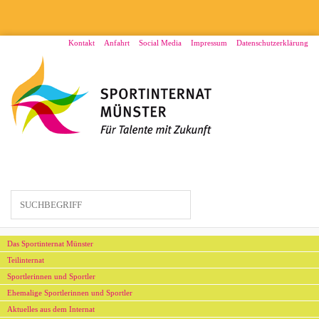
Direkt
zum
Inhalt
Menü2
Kontakt
Anfahrt
Social Media
Impressum
Datenschutzerklärung
Hauptmenü
Das Sportinternat Münster
Teilinternat
Sportlerinnen und Sportler
Ehemalige Sportlerinnen und Sportler
Aktuelles aus dem Internat