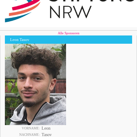
Alle Sponsoren
Leon Tasov
Leon
VORNAME
Tasov
NACHNAME